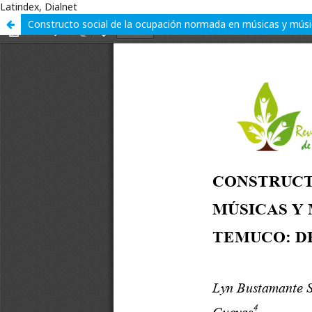
Latindex, Dialnet
Constructo social de la ocupación normada en músicas y músic