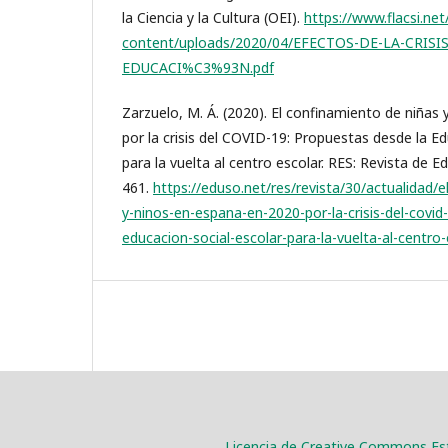
la Ciencia y la Cultura (OEI).
https://www.flacsi.net
content/uploads/2020/04/EFECTOS-DE-LA-CRIS
EDUCACI%C3%93N.pdf
Zarzuelo, M. Á. (2020). El confinamiento de niñas
por la crisis del COVID-19: Propuestas desde la Ed
para la vuelta al centro escolar. RES: Revista de E
461.
https://eduso.net/res/revista/30/actualidad/
y-ninos-en-espana-en-2020-por-la-crisis-del-covi
educacion-social-escolar-para-la-vuelta-al-centro-
Licencia de Creative Commons Est