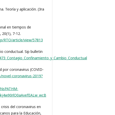
. Teoría y aplicación. (3ra
ional en tiempos de
 20(1), 7-12.
php/RTO/article/view/57813
o conductual. Sip bulletin
75473_Contagio_Confinamiento_y_Cambio_Conductual
d por coronavirus (COVID-
s/novel-coronavirus-2019?
sANsPATHM-
kj4w90rlO0aAvefEALw_wcB
a crisis del coronavirus en
canos para la Educación,