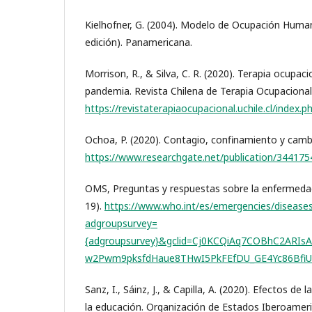
Kielhofner, G. (2004). Modelo de Ocupación Humana
edición). Panamericana.
Morrison, R., & Silva, C. R. (2020). Terapia ocupac
pandemia. Revista Chilena de Terapia Ocupacional,
https://revistaterapiaocupacional.uchile.cl/index.
Ochoa, P. (2020). Contagio, confinamiento y cambi
https://www.researchgate.net/publication/3441
OMS, Preguntas y respuestas sobre la enfermeda
19).
https://www.who.int/es/emergencies/disease
adgroupsurvey=
{adgroupsurvey}&gclid=Cj0KCQiAq7COBhC2ARI
w2Pwm9pksfdHaue8THwI5PkFEfDU_GE4Yc86BfiU
Sanz, I., Sáinz, J., & Capilla, A. (2020). Efectos de l
la educación. Organización de Estados Iberoameri