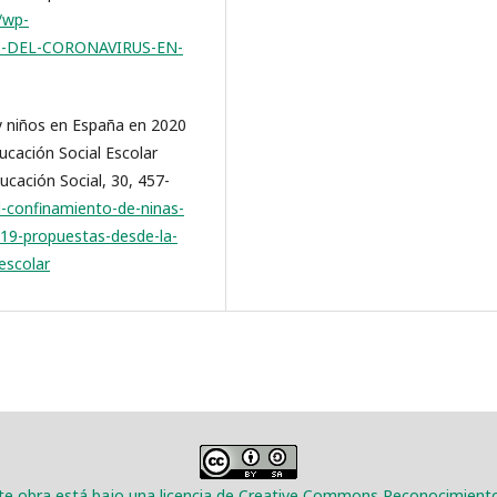
/wp-
IS-DEL-CORONAVIRUS-EN-
 y niños en España en 2020
ucación Social Escolar
ducación Social, 30, 457-
el-confinamiento-de-ninas-
d-19-propuestas-desde-la-
escolar
e obra está bajo una licencia de Creative Commons Reconocimiento-