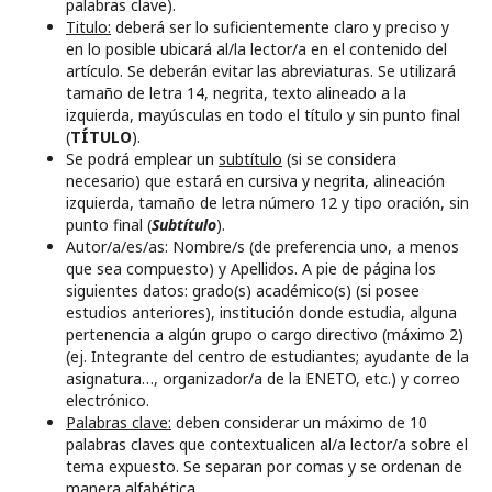
palabras clave).
Titulo:
deberá ser lo suficientemente claro y preciso y
en lo posible ubicará al/la lector/a en el contenido del
artículo. Se deberán evitar las abreviaturas. Se utilizará
tamaño de letra 14, negrita, texto alineado a la
izquierda, mayúsculas en todo el título y sin punto final
(
TÍTULO
).
Se podrá emplear un
subtítulo
(si se considera
necesario) que estará en cursiva y negrita, alineación
izquierda, tamaño de letra número 12 y tipo oración, sin
punto final (
Subtítulo
).
Autor/a/es/as: Nombre/s (de preferencia uno, a menos
que sea compuesto) y Apellidos. A pie de página los
siguientes datos: grado(s) académico(s) (si posee
estudios anteriores), institución donde estudia, alguna
pertenencia a algún grupo o cargo directivo (máximo 2)
(ej. Integrante del centro de estudiantes; ayudante de la
asignatura…, organizador/a de la ENETO, etc.) y correo
electrónico.
Palabras clave:
deben considerar un máximo de 10
palabras claves que contextualicen al/a lector/a sobre el
tema expuesto. Se separan por comas y se ordenan de
manera alfabética.