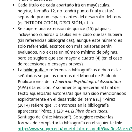
Cada título de cada apartado irá en mayúsculas,
negrita, tamaño 12, no tendrá punto final y estará
separado por un espacio antes del desarrollo del tema
(ej. INTRODUCCIÓN, DISCUSIÓN, etc.).
Se sugiere una extensión de quince (15) páginas,
incluyendo cuadros o tablas en el caso que las hubiera
(sin referencias bibliográficas), aunque este número es
solo referencial, escritos con más palabras serán
evaluados. No existe un número mínimo de páginas,
pero se sugiere que sea mayor a cuatro (4) (en el caso
de recensiones o ensayos breves).
La
bibliografía
o referencias bibliográficas deben estar
señaladas según las normas del Manual de Estilo de
Publicaciones de la
American Psychological Association
(APA) 6ta edición. Y solamente aparecerán al final del
texto aquellos/as autores/as que han sido mencionados
explícitamente en el desarrollo del tema (Ej. “Pérez
(2014) refiere que…”; entonces en la bibliografía
aparecerá: “Pérez, J. (2014).
El libro de las ideas
.
Santiago de Chile: Masson”). Se sugiere revisar las
formas de completar la bibliografía en el siguiente link:
http://www.suagm.edu/umet/biblioteca/pdf/GuiaRevMarzo