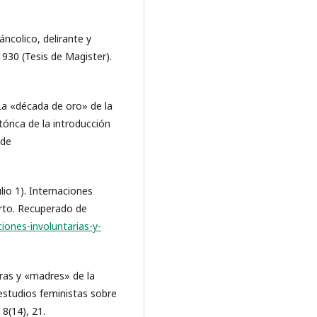
áncolico, delirante y
1930 (Tesis de Magister).
La «década de oro» de la
órica de la introducción
 de
ulio 1). Internaciones
erto. Recuperado de
iones-involuntarias-y-
oras y «madres» de la
estudios feministas sobre
 8(14), 21.