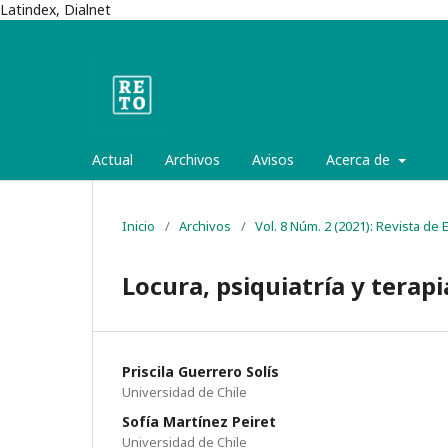
Latindex, Dialnet
Actual
Archivos
Avisos
Acerca de
Inicio
/
Archivos
/
Vol. 8 Núm. 2 (2021): Revista de
Locura, psiquiatría y terap
Priscila Guerrero Solís
Universidad de Chile
Sofía Martínez Peiret
Universidad de Chile