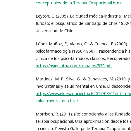
conceptuales-de-la-Terapia-Ocupacional.html
Leyton, E. (2005). La ciudad médica-industrial: Mel
furioso; el psiquiátrico de Santiago de Chile 1852-
Universidad de Chile.
López-Muñoz, F., Alamo, C., & Cuenca, E. (2000). 
psicofarmacología (1950-1960): Trascendencia hist
clínica de los psicofármacos clásicos. Recuperado
https://psiquiatria.com/trabajos/539.pdf
Martínez, M. P., Silva, G., & Benavides, M. (2019, j
involuntarias y salud mental en Chile. El desconci
https://www.eldesconcierto.cl/2019/08/01/internac
salud-mental-en-chile/
Morrison, R. (2011). (Re)conociendo a las fundad
terapia ocupacional. Una aproximación desde los 
la ciencia. Revista Gallega de Terapia Ocupacional,