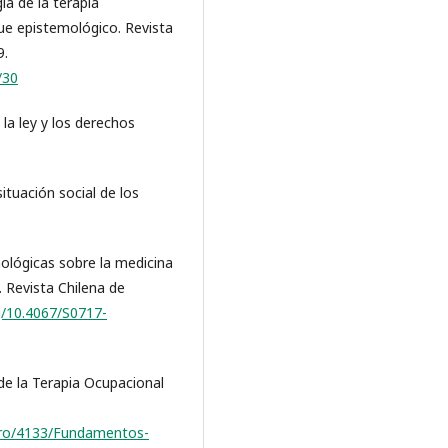
ía de la terapia
que epistemológico. Revista
9.
/30
 la ley y los derechos
ituación social de los
mológicas sobre la medicina
 Revista Chilena de
rg/10.4067/S0717-
de la Terapia Ocupacional
bro/4133/Fundamentos-