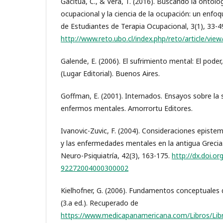
Gacitúa, C., & Vera, T. (2016). Buscando la ontolog
ocupacional y la ciencia de la ocupación: un enfo
de Estudiantes de Terapia Ocupacional, 3(1), 33-4
http://www.reto.ubo.cl/index.php/reto/article/view
Galende, E. (2006). El sufrimiento mental: El poder,
(Lugar Editorial). Buenos Aires.
Goffman, E. (2001). Internados. Ensayos sobre la s
enfermos mentales. Amorrortu Editores.
Ivanovic-Zuvic, F. (2004). Consideraciones episte
y las enfermedades mentales en la antigua Grecia.
Neuro-Psiquiatría, 42(3), 163-175.
http://dx.doi.o
92272004000300002
Kielhofner, G. (2006). Fundamentos conceptuales 
(3.a ed.). Recuperado de
https://www.medicapanamericana.com/Libros/Li