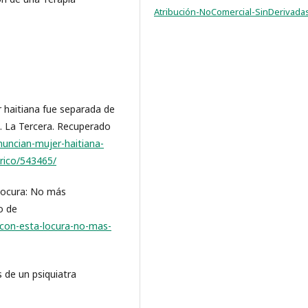
Atribución-NoComercial-SinDerivadas
r haitiana fue separada de
o. La Tercera. Recuperado
nuncian-mujer-haitiana-
trico/543465/
a locura: No más
o de
-con-esta-locura-no-mas-
s de un psiquiatra