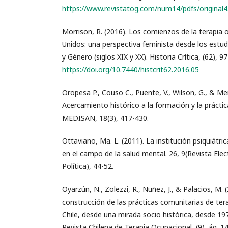
https://www.revistatog.com/num14/pdfs/original4
Morrison, R. (2016). Los comienzos de la terapia
Unidos: una perspectiva feminista desde los estud
y Género (siglos XIX y XX). Historia Crítica, (62), 9
https://doi.org/10.7440/histcrit62.2016.05
Oropesa P., Couso C., Puente, V., Wilson, G., & Mer
Acercamiento histórico a la formación y la prácti
MEDISAN, 18(3), 417-430.
Ottaviano, Ma. L. (2011). La institución psiquiátri
en el campo de la salud mental. 26, 9(Revista Elec
Política), 44-52.
Oyarzún, N., Zolezzi, R., Nuñez, J., & Palacios, M. 
construcción de las prácticas comunitarias de te
Chile, desde una mirada socio histórica, desde 197
Revista Chilena de Terapia Ocupacional, (9), ág. 1