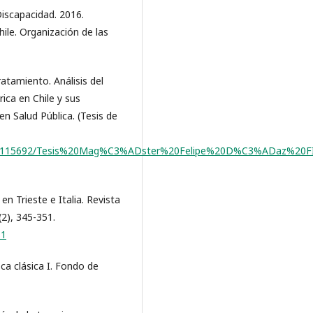
iscapacidad. 2016.
hile. Organización de las
tratamiento. Análisis del
ica en Chile y sus
 en Salud Pública. (Tesis de
e/2250/115692/Tesis%20Mag%C3%ADster%20Felipe%20D%C3%ADaz%20F
en Trieste e Italia. Revista
(2), 345-351.
11
oca clásica I. Fondo de