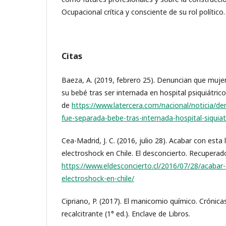
Ocupacional crítica y consciente de su rol político.
Citas
Baeza, A. (2019, febrero 25). Denuncian que muje
su bebé tras ser internada en hospital psiquiátric
de
https://www.latercera.com/nacional/noticia/de
fue-separada-bebe-tras-internada-hospital-siquia
Cea-Madrid, J. C. (2016, julio 28). Acabar con est
electroshock en Chile. El desconcierto. Recuperad
https://www.eldesconcierto.cl/2016/07/28/acabar
electroshock-en-chile/
Cipriano, P. (2017). El manicomio químico. Crónica
recalcitrante (1° ed.). Enclave de Libros.