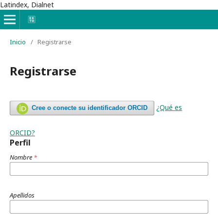
Latindex, Dialnet
Inicio
/
Registrarse
Registrarse
¿Qué es
Cree o conecte su identificador ORCID
ORCID?
Perfil
Nombre
*
Apellidos