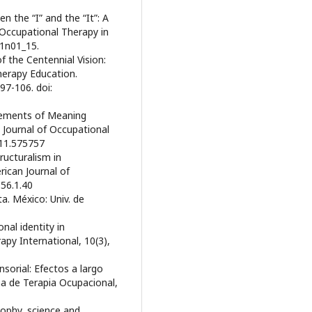
 the “I” and the “It”: A
Occupational Therapy in
21n01_15.
f the Centennial Vision:
herapy Education.
97-106. doi:
Elements of Meaning
 Journal of Occupational
011.575757
ucturalism in
rican Journal of
.56.1.40
ta. México: Univ. de
onal identity in
py International, 10(3),
nsorial: Efectos a largo
na de Terapia Ocupacional,
sophy, science and