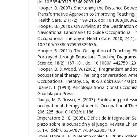
doi:10.5354/0717-5346.2003.149
Hooper, B. (2007). Shortening the Distance Between
Transformative Approach to Improving Teaching. 
Health Care, 21(1-2), 199-215. doi: 10.1080/J003v
Hooper, B. (2010). On Arriving at the Destination o
Navigational Landmarks to Guide Occupational T
Occupational Therapy in Health Care. 2010; 24(1), 
10.3109/07380570903329636.
Hooper, B. (2011). The Occupation of Teaching: 
Portrayed through Educators' Teaching Diagrams.
Science. 18(2), 167-181. doi: 10.1080/14427591.2
Hooper, B. & Wood, W. (2002). Pragmatism and str
occupational therapy: The long conversation. Ame
Occupational Therapy, 56, 40-50. doi:10.5014/ajot
Ibáñez, T. (1994). Psicología Social Construccionis
Guadalajara Press.
Ikiugu, M. & Rosso, H. (2003). Facilitating professi
occupational therapy students. Occupational Thera
206-225. doi:10.1002/oti.186
Imperatore B., E. (2005). Déficit de Integración Se
plazo sobre la ocupación y el juego. Revista Chile
5, 1-6. doi:10.5354/0717-5346.2005.100
Imperatore B., E. & Henny‐Kohler, E. (2000). Philo