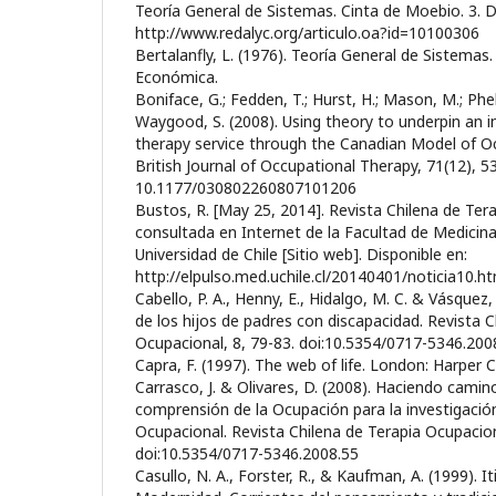
Teoría General de Sistemas. Cinta de Moebio. 3. D
http://www.redalyc.org/articulo.oa?id=10100306
Bertalanfly, L. (1976). Teoría General de Sistemas
Económica.
Boniface, G.; Fedden, T.; Hurst, H.; Mason, M.; Phe
Waygood, S. (2008). Using theory to underpin an 
therapy service through the Canadian Model of O
British Journal of Occupational Therapy, 71(12), 53
10.1177/030802260807101206
Bustos, R. [May 25, 2014]. Revista Chilena de Ter
consultada en Internet de la Facultad de Medicina
Universidad de Chile [Sitio web]. Disponible en:
http://elpulso.med.uchile.cl/20140401/noticia10.ht
Cabello, P. A., Henny, E., Hidalgo, M. C. & Vásquez
de los hijos de padres con discapacidad. Revista C
Ocupacional, 8, 79-83. doi:10.5354/0717-5346.200
Capra, F. (1997). The web of life. London: Harper Co
Carrasco, J. & Olivares, D. (2008). Haciendo camin
comprensión de la Ocupación para la investigación
Ocupacional. Revista Chilena de Terapia Ocupacion
doi:10.5354/0717-5346.2008.55
Casullo, N. A., Forster, R., & Kaufman, A. (1999). It