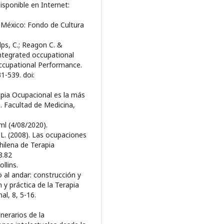
isponible en Internet:
. México: Fondo de Cultura
lps, C.; Reagon C. &
integrated occupational
ccupational Performance.
1-539. doi:
apia Ocupacional es la más
. Facultad de Medicina,
ml (4/08/2020).
, L. (2008). Las ocupaciones
hilena de Terapia
8.82
llins.
o al andar: construcción y
 y práctica de la Terapia
al, 8, 5-16.
inerarios de la