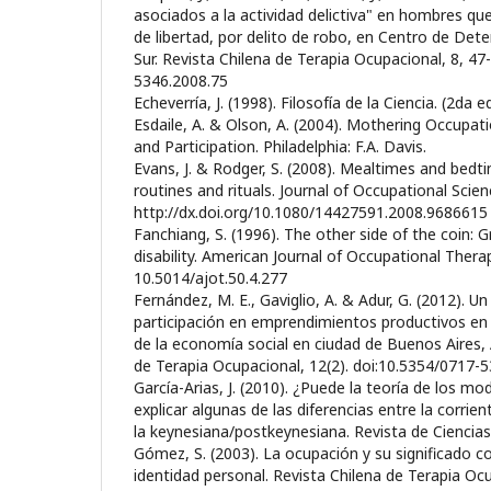
asociados a la actividad delictiva" en hombres qu
de libertad, por delito de robo, en Centro de Det
Sur. Revista Chilena de Terapia Ocupacional, 8, 47
5346.2008.75
Echeverría, J. (1998). Filosofía de la Ciencia. (2da ed
Esdaile, A. & Olson, A. (2004). Mothering Occupat
and Participation. Philadelphia: F.A. Davis.
Evans, J. & Rodger, S. (2008). Mealtimes and bedt
routines and rituals. Journal of Occupational Scien
http://dx.doi.org/10.1080/14427591.2008.9686615
Fanchiang, S. (1996). The other side of the coin: 
disability. American Journal of Occupational Therap
10.5014/ajot.50.4.277
Fernández, M. E., Gaviglio, A. & Adur, G. (2012). Un 
participación en emprendimientos productivos en
de la economía social en ciudad de Buenos Aires, 
de Terapia Ocupacional, 12(2). doi:10.5354/0717-
García-Arias, J. (2010). ¿Puede la teoría de los 
explicar algunas de las diferencias entre la corrie
la keynesiana/postkeynesiana. Revista de Ciencias 
Gómez, S. (2003). La ocupación y su significado c
identidad personal. Revista Chilena de Terapia Ocu