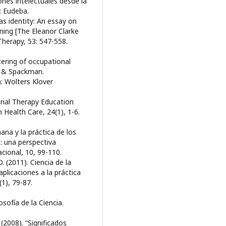
nes intelectuales desde la
: Eudeba.
 as identity: An essay on
ing [The Eleanor Clarke
Therapy, 53: 547-558.
tering of occupational
rd & Spackman.
a: Wolters Klover
ional Therapy Education
 Health Care, 24(1), 1-6.
ana y la práctica de los
: una perspectiva
cional, 10, 99-110.
O. (2011). Ciencia de la
aplicaciones a la práctica
(1), 79-87.
sofía de la Ciencia.
 (2008). “Significados