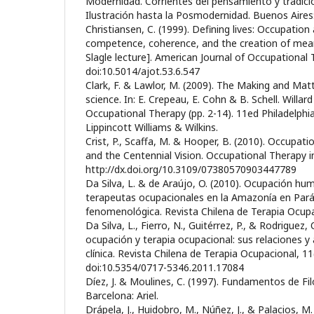
Modernidad. Corrientes del pensamiento y tradicio
Ilustración hasta la Posmodernidad. Buenos Aires
Christiansen, C. (1999). Defining lives: Occupation
competence, coherence, and the creation of mean
Slagle lecture]. American Journal of Occupational 
doi:10.5014/ajot.53.6.547
Clark, F. & Lawlor, M. (2009). The Making and Mat
science. In: E. Crepeau, E. Cohn & B. Schell. Willa
Occupational Therapy (pp. 2-14). 11ed Philadelphi
Lippincott Williams & Wilkins.
Crist, P., Scaffa, M. & Hooper, B. (2010). Occupat
and the Centennial Vision. Occupational Therapy in
http://dx.doi.org/10.3109/07380570903447789
Da Silva, L. & de Araújo, O. (2010). Ocupación hum
terapeutas ocupacionales en la Amazonía en Pará
fenomenológica. Revista Chilena de Terapia Ocupa
Da Silva, L., Fierro, N., Guitérrez, P., & Rodriguez, 
ocupación y terapia ocupacional: sus relaciones y 
clínica. Revista Chilena de Terapia Ocupacional, 11
doi:10.5354/0717-5346.2011.17084
Díez, J. & Moulines, C. (1997). Fundamentos de Filo
Barcelona: Ariel.
Drápela, J., Huidobro, M., Núñez, J., & Palacios, M.