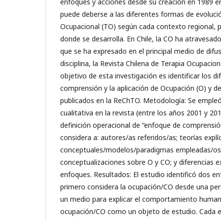
enfoques y acciones desde su creación en 1989 en
puede deberse a las diferentes formas de evolució
Ocupacional (TO) según cada contexto regional, p
donde se desarrolla. En Chile, la CO ha atravesad
que se ha expresado en el principal medio de difusi
disciplina, la Revista Chilena de Terapia Ocupacion
objetivo de esta investigación es identificar los d
comprensión y la aplicación de Ocupación (O) y de
publicados en la ReChTO. Metodología: Se empleó
cualitativa en la revista (entre los años 2001 y 20
definición operacional de “enfoque de comprensión
considera a: autores/as referidos/as; teorías explí
conceptuales/modelos/paradigmas empleadas/os; 
conceptualizaciones sobre O y CO; y diferencias ex
enfoques. Resultados: El estudio identificó dos enf
primero considera la ocupación/CO desde una per
un medio para explicar el comportamiento humano
ocupación/CO como un objeto de estudio. Cada e