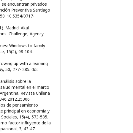
e se encuentran privados
ención Preventiva Santiago
-58. 10.5354/0717-
.). Madrid: Akal.
ions. Challenge, Agency
imes: Windows to family
ce, 15(2), 98-104.
Growing up with a learning
y, 50, 277- 285. doi:
análisis sobre la
 salud mental en el marco
Argentina. Revista Chilena
5346.2012.25306
modos de pensamiento
nte principal en economía y
Sociales, 15(4), 573-585.
omo factor influyente de la
pacional, 3, 43-47.