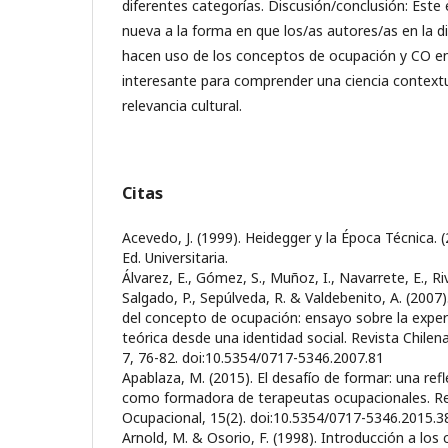
diferentes categorías. Discusión/conclusión: Este
nueva a la forma en que los/as autores/as en la disc
hacen uso de los conceptos de ocupación y CO en 
interesante para comprender una ciencia contextu
relevancia cultural.
Citas
Acevedo, J. (1999). Heidegger y la Época Técnica. (2
Ed. Universitaria.
Álvarez, E., Gómez, S., Muñoz, I., Navarrete, E., Ri
Salgado, P., Sepúlveda, R. & Valdebenito, A. (2007)
del concepto de ocupación: ensayo sobre la exper
teórica desde una identidad social. Revista Chilen
7, 76-82. doi:10.5354/0717-5346.2007.81
Apablaza, M. (2015). El desafío de formar: una refl
como formadora de terapeutas ocupacionales. Rev
Ocupacional, 15(2). doi:10.5354/0717-5346.2015.
Arnold, M. & Osorio, F. (1998). Introducción a los