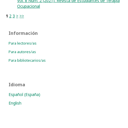
Vol. 8 Núm. 2 (2021): Revista de Estudiantes de Terapia
Ocupacional
1
2
3
>
>>
Información
Para lectores/as
Para autores/as
Para bibliotecarios/as
Idioma
Español (España)
English